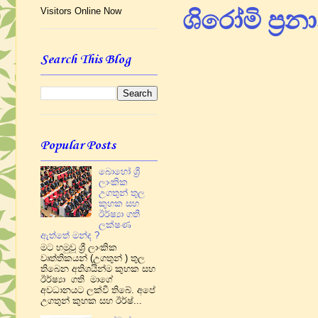
ශිරෝමි ප්‍ර
Visitors Online Now
Search This Blog
Popular Posts
බොහෝ ශ්‍රී
ලාංකික
උගතුන් තුල
කුහක සහ
ඊර්ෂ්‍යා ගති
ලක්ෂණ
ඇත්තේ මන්ද ?
මට හමුවූ ශ්‍රී ලාංකික
වෘත්තිකයන් (උගතුන් ) තුල
තිබෙන අතිශයින්ම කුහක සහ
ඊර්ෂ්‍යා ගති මාගේ
අවධානයට ලක්වී තිබේ. අපේ
උගතුන් කුහක සහ ඊර්ෂ්...