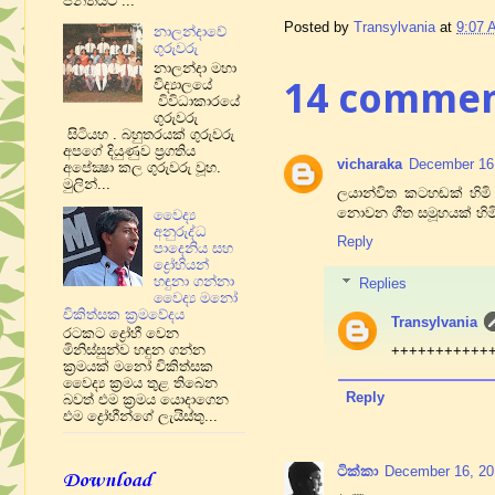
පන්තියට ...
Posted by
Transylvania
at
9:07 
නාලන්දාවේ
ගුරුවරු
නාලන්දා මහා
14 commen
විද්‍යාලයේ
විවිධාකාරයේ
ගුරුවරු
සිටියහ ​. බහුතරයක් ගුරුවරු
අපගේ දියුණුව ප්‍රගතිය
vicharaka
December 16,
අපේක්‍ෂා කල ගුරුවරු වූහ​.
මුලින්...
ලයාන්විත කටහඬක් හිමි
නොවන ගීත සමූහයක් හිමි
වෛද්‍ය
අනුරුද්ධ
Reply
පාදෙනිය සහ
ද්‍රෝහියන්
හඳුනා ගන්නා
Replies
වෛද්‍ය මනෝ
චිකිත්සක ක්‍රමවේදය
Transylvania
රටකට ද්‍රෝහී වෙන
මිනිස්සුන්ව හඳුන ගන්න
+++++++++++
ක‍්‍රමයක් මනෝ චිකිත්සක
වෛද්‍ය ක‍්‍රමය තුළ තිබෙන
Reply
බවත් එම ක්‍රමය යොදාගෙන
එම ද්‍රෝහීන්ගේ ලැයිස්තු...
ටික්කා
December 16, 20
Download