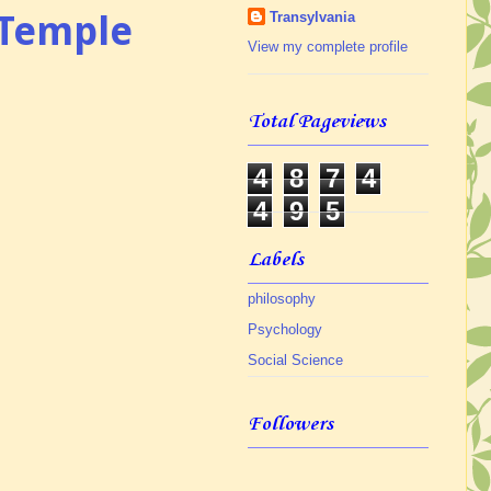
y Temple
Transylvania
View my complete profile
Total Pageviews
4
8
7
4
4
9
5
Labels
philosophy
Psychology
Social Science
Followers