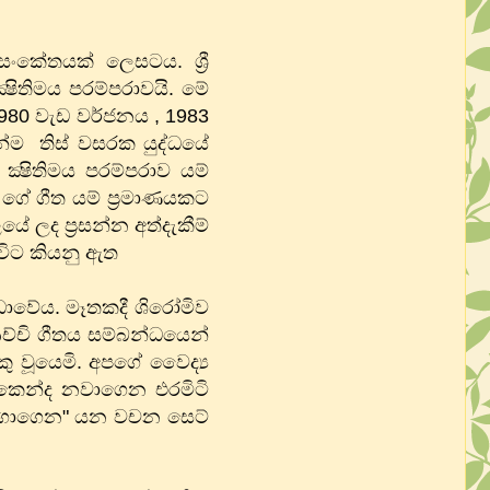
කේතයක් ලෙසටය​. ශ්‍රී
ෂිතිමය පරම්පරාවයි. මේ
1980 වැඩ වර්ජනය , 1983
්ම තිස් වසරක යුද්ධයේ
්‍ෂිතිමය පරම්පරාව යම්
ු ගේ ගීත යම් ප්‍රමාණයකට
 ලද ප්‍රසන්න අත්දැකීම්
 විට කියනු ඇත
ඩාවේය​. මෑතකදී ශිරෝමිව
ච්චි ගීතය සම්බන්ධයෙන්
කු වූයෙමි. අපගේ වෛද්‍ය
 කෙන්ද නවාගෙන එරමිටි
ම ගාගෙන" යන වචන සෙට්