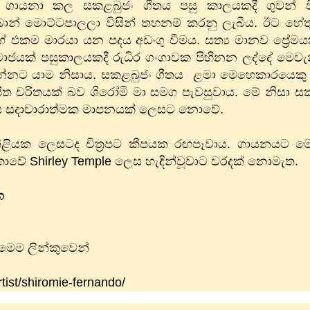
ිසින් ගායනා කල සකළබුජං ගීතය පසු කාලයකදී ගුවන් ව
ෙබාන් මොට්ටපාලලා විසින් තහනම් කරනු ලැබීය​. ඊට හ
 එකම මාරයා යන පදය අඩංගු වීමය​. සත්‍ය මානව ප්‍රේම
 සමාජයක් පසුකාලයකදී රුධිර ගංගාවක පිහිනන ලද්දේ මෙව
වන්නට යාම නිසාය​. සකළබුජං ගීතය ළමා මෙහෙකාරයෙකු
ත චරිතයක් බව ශිරෝමි මා සමග පැවසුවාය​. මේ නිසා ස
ිස සදාචාරාත්මක මාපනයක් ලෙසට නොවේ.
මා නිළියක ලෙසටද චිත්‍රපට කීපයක රඟපෑවාය​. ගායනයට
ලංකාවේ Shirley Temple ලෙස හැඳින්වූවාට වරදක් නොමැත​.
ග
 මෙම ලින්කුවෙන්
tist/
shiromie-fernando/