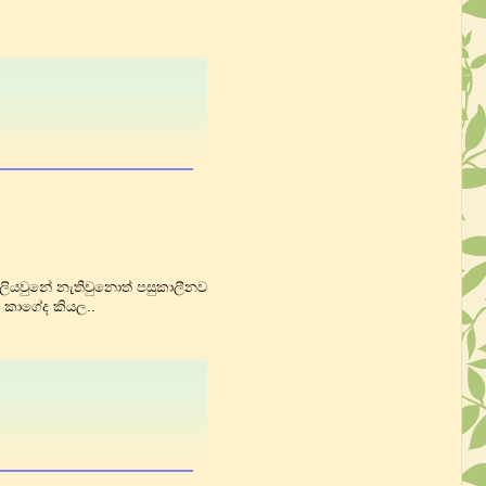
 ලියවුනේ නැතිවුනොත් පසුකාලීනව
 කාගේද කියල..