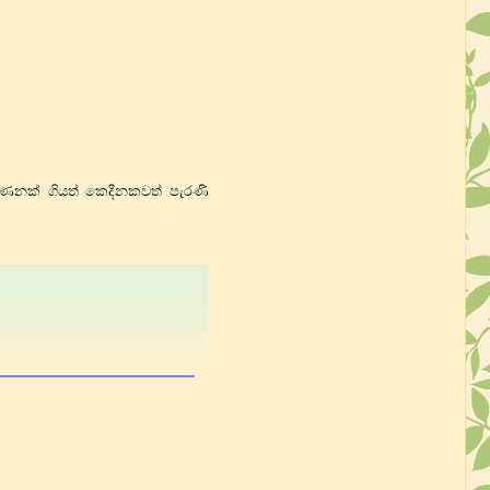
ගණනක් ගියත් කෙදීනකවත් පැරණි