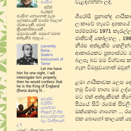
වැළඳගන්නා ලදි.
ජයසිංහ
අජිත්
පැරකුම්
ශිරෝමි ප්‍රනාන්දු ග
ජයසිංහ නොහොත් පැරා
ලේඛකයෙකි එසේම බ්ලොග්
ලංකාවේ හැටේ දශකයේ උ
රචකයෙකි, සමාජ
ක්‍රියාකාරිකයෙකි ,
පරම්පරාව 1971 කැරැල්ල
ගුරුවරයෙකි. ඔහුගේ සමාජ
ජාතිවාදී කෝලහල , 19
අත්දැකීම් බහුලය​. ...
නීරස අත්දැකීම් කෙලින
Lavrentiy
Beria -
ආකාරයකට ප්‍රත්‍යාස්ථව 
Stalin's
Instrument of
බලපෑ බව මම විශ්වාස කර
Terror
ගැන විමසුවහොත් ඔවුන් 
Let me have
him for one night, I will
interrogate him properly,
ළමා ගායිකාවක ලෙස දොරට
then he would confess that
he is the King of England
හමු වීමේ භාග්‍ය මම ල
(Beria during N...
මට එක් අත්දැකීමක් තිබ
ප්‍රචණ්ඩ
හැසිරීම්
පීඨයේ සිටි රමේෂ් සි
පෙන්වන
ඔක්කොම ගාගෙන ... රම
භික්‍ෂූන් ලිංගික
අපයෝජනයන්
එක බොහෝ කාලයක් යන ත
වල වින්දිතයන්
ද ?
බෞද්ධ භික්‍ෂුවකගෙන්