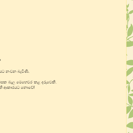
?
්ෂයට නංවන බැවිණි.
 නිවසක බැල මෙහෙවර කළ දරුවෙකි.
ී ඇති ආකාරයට නොවේ!