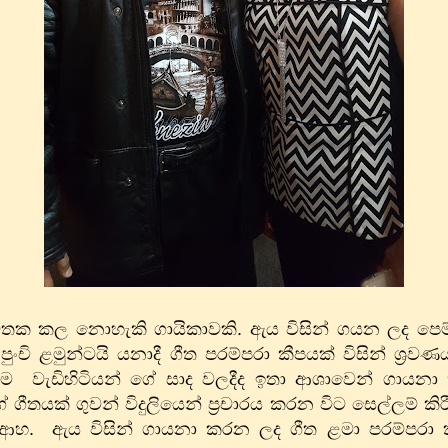
ු අමතක කල නොහැකි ගායිකාවකි. ඇය විසින් ගයන ලද පෙම
පුංචි ළමුන්ටයි යනාදී ගීත පරම්පරා කීපයක් විසින් ශ්‍
 වැඩිහිටියන් ගේ සාද වලදීද ඉතා ආශාවෙන් ගායනා 
ගීතයක් ගුවන් විදුලියෙන් ප්‍රචාරය කරන විට සෙල්ලම් කි
දිව ආහ​. ඇය විසින් ගායනා කරන ලද ගීත ළමා පරම්පරා 