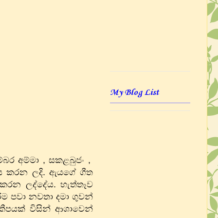
My Blog List
්බර අම්මා , සකළබුජං ,
රවණය කරන ලදි. ඇයගේ ගීත
කරන ලද්දේය​. හැත්තෑව
රීම පවා නවතා දමා ගුවන්
කීපයක් විසින් ආශාවෙන්