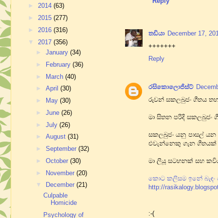
Reply
►
2014
(63)
►
2015
(277)
►
2016
(316)
තඩියා
December 17, 201
▼
2017
(356)
+++++++
►
January
(34)
Reply
►
February
(36)
►
March
(40)
රසිකොලොජිස්ට්
Decembe
►
April
(30)
රුවන් සකලබුජං ගීතය තහනම
►
May
(30)
►
June
(26)
මා සිතන පරිදි සකලබුජං ග
►
July
(26)
සකලබුජං යනු පාසල් යන 
►
August
(31)
එවැන්නෙකු ගැන ගීතයක් 
►
September
(32)
මා ලියූ සටහනක් සහ කවි
►
October
(30)
►
November
(20)
කොට කලිසම ඉනේ බැඳං ග
▼
December
(21)
http://rasikalogy.blogsp
Culpable
Homicide
:-(
Psychology of