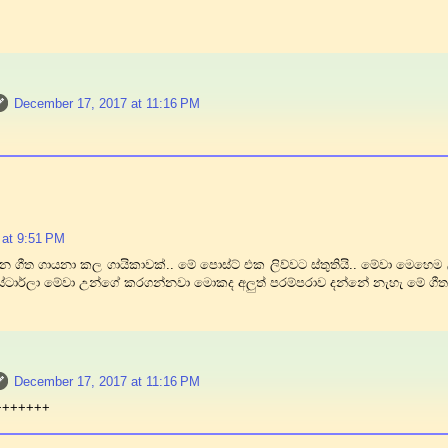
December 17, 2017 at 11:16 PM
 at 9:51 PM
 ගීත ගායනා කල ගායිකාවක්.. මේ පොස්ට් එක ලිව්වට ස්තුතියි.. මේවා මෙහෙම
ස්ටාර්ලා මේවා උන්ගේ කරගන්නවා මොකද අලුත් පරම්පරාව දන්නේ නැහැ මේ ගීත
December 17, 2017 at 11:16 PM
+++++++