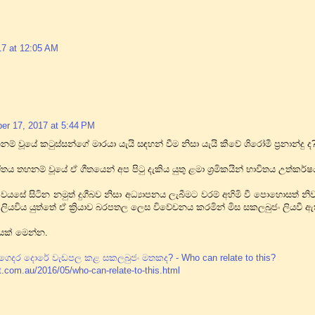
7 at 12:05 AM
r 17, 2017 at 5:44 PM
් වූයේ කටුස්සන්ගේ මාරයා යැයි සඳහන් වීම නිසා යැයි කීවේ ශිරෝමී ප්‍රනාන්දු ද
ීතය තහනම් වූයේ ඒ ගීතයෙන් අප පිටු දැකිය යුතු ළමා ශ්‍රමිකයින් භාවිතය උත්කර
වයසේ සිටින නමුත් දුගීබව නිසා අධ්‍යාපනය ලැබීමට වරම් අහිමි වී පොහොසත්
ලියවිය යුත්තේ ඒ ක්‍රියාව බරපතල ලෙස විවේචනය කරමින් මිස සකලබුජං ලියව
යක් මෙන්න.
ෙදර දොරේ වැඩපල කළ සකලබුජං මතකද? - Who can relate to this?
ot.com.au/2016/05/who-can-relate-to-this.html