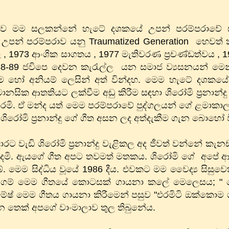
ායිකාව මම සලකන්නේ හැටේ දශකයේ උපන් පරම්පරාවේ සං
පන් පරම්පරාව යනු Traumatized Generation හෙවත් ක්‍
 , 1973 ආංශික සාගතය , 1977 මැතිවරණ ප්‍රචණ්ඩත්වය , 
88-89 ජවිපෙ දෙවන කැරැල්ල යන සමාජ ව්‍යසනයන් මෙන
්ම හෝ අනියම් ලෙසින් අත් වින්දහ​. මෙම හැටේ දශකයේ ක
මානසික ආතතියට ලක්වීම අඩු කිරීම සඳහා ශිරෝමි ප්‍රනාන්ද
මි. ඒ මන්ද යත් මෙම පරම්පරාවේ පුද්ගලයන් ගේ ළමාකාලයේ
ශිරෝමි ප්‍රනාන්දු ගේ ගීත අසන ලද අත්දැකීම ගැන බොහෝ
 වැඩි ශිරෝමි ප්‍රනාන්දු වැළිකල අද ජීවත් වන්නේ කැන
ද්දෙමි. ඇයගේ ගීත අපට තවමත් මතකය​. ශිරෝමි ගේ අපේ ආ
ේ. මෙම සිද්ධිය වූයේ 1986 දීය​. එවකට මම වෛද්‍ය සිසුවෙ
වලිංගම් මෙම ගීතයේ කොටසක් ගායනා කලේ මෙලෙසය​; "
ේෂ් මෙම ගීතය ගායනා කිරීමෙන් පසුව "එරමිටි ඔක්කො
ෙක් අපගේ වාංමාලාව තුල තිබුනේය​.