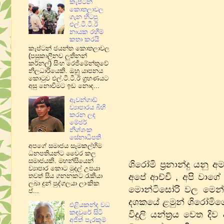
කැප්ටන්
කොතලාවල
ගැන හිටපු
එල්.ටී.ටී.ඊ
නායක රහීම්
කතා කරයි
කැප්ටන් ජයන්ත කොතලාවල
(පසුකාලීනව ලුතිනන්
කර්නල්) සිංහ රෙජිමේන්තුවේ
නිලධාරියෙකි. ඔහු යාපනය
කොටුව එල්.ටී.ටී.ඊ ග්‍රහණයට
අසු නොවීමට ඉඩ නොද...
ඇවන්ගාඩ්
ව්‍යාපාරය බිහි
කරන ලද
මේජර්
නිශ්ශංක
සේනාධිපති
අපගේ සමාජය සෑමකල්හිම
ධනපතියන්ට වෛර කල
සමාජයකි. මහන්සියෙන්
ශිරෝමි ප්‍රනාන්දු යන
ව්‍යාපාර කොට මුදල් උපයා
අපේ ආච්චි , අපි වාගේ 
තවත් සිය ගනනකට රැකියා
ලබා දුන් පුද්ගලයා ලාංකික
මොන්ටිසෝරි වල මෙන්ම
ප්...
දශකයේ ළමුන් ශිරෝමිගේ 
එළියකන්ද වධ
කඳවුරේ සිටි
විදුලි යන්ත්‍රය වෙත 
අජිත් පැරකුම්