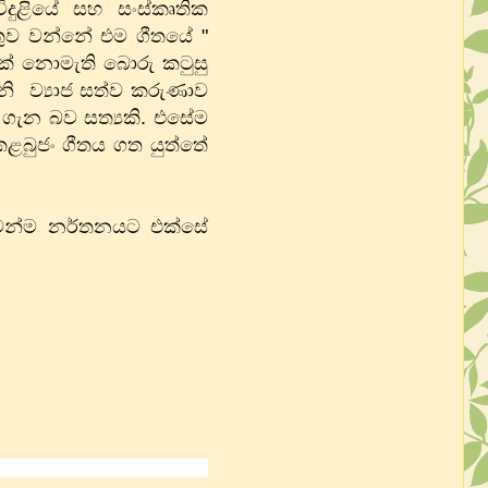
ිදුළියේ සහ සංස්කෘතික
ේතුව වන්නේ එම ගීතයේ "
යක් නොමැති බොරු කටුසු
ැනි ව්‍යාජ සත්ව කරුණාව
 ගැන බව සත්‍යකි. එසේම
කළබුජං ගීතය ගත යුත්තේ
 මෙන්ම නර්තනයට එක්සේ