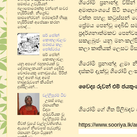
ශිරෝමි ප්‍රනාන්දු ව
සමාජය උවැසියන්
බලාපොරොත්තු වන්නේ සංවර
අමාත්‍යාංශයේ සිටි තල
හැසිරීමකි. නීග්‍රෝධ
වත්ත පහළ කටුස්සන් ගේ
සාමනේරවන් පරමාදර්ශී භික්‍ෂු
හැසිරීමක් අපේක්‍ෂා කරන
ප්‍රේමය පෙන්වූ දෙබිඩි
බෞද්...
ප්‍රදර්ශනාත්මකව පෙන්
සර් ජෝන්
සකළබුජං යනු මනංකල්පි
කොතලාවලව
පරාජය කල
කලා කෘතියක් ලෙසට ම
පෝස්ටරය
සර් ජෝන්
කොතලාවල
ශිරෝමි ප්‍රනාන්දු ළ
යනු අපගේ බහුතරයක් වූ
දේශපාලකයන් මෙන් දෙබිඩි
දස්කම් දැක්වූ ශිරෝමි 
චෞරයෙකු නොවූයේය​. පිරිත්
නූල් අතේ බැඳ අපේ
හාමුදුරුවනේ කියමින්
වෛද්‍ය රුවන් එම් ජයතුං
දුස්සීලයන්...
වල්ලිපුරම් ටීච
උසස් පෙළ
රසායනික
ශිරෝමි ගේ ගීත පිලිබඳව
විද්‍යා
ගුරුවරියක වූ
වල්ලිපුරම් මිය
ජීවත් වූයේ වැල්ලවත්තේය​.
https://www.sooriya.lk/ar
ඇයගේ නිවෙසේ පැවැත්වූ
රසායන විද්‍යා ටියුෂන්