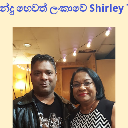
නාන්දු හෙවත් ලංකාවේ Shirle